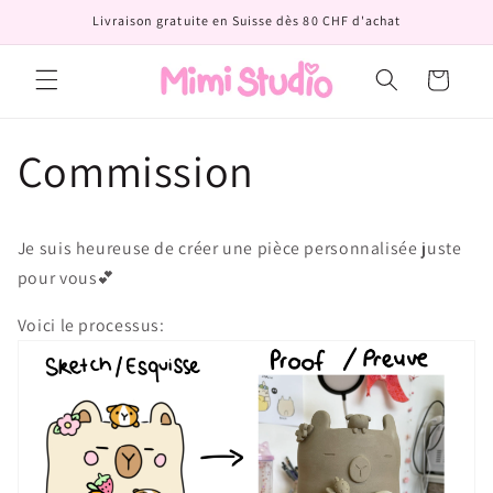
et
Livraison gratuite en Suisse dès 80 CHF d'achat
passer
au
contenu
Panier
Commission
Je suis heureuse de créer une pièce personnalisée juste
pour vous💕
Voici le processus: